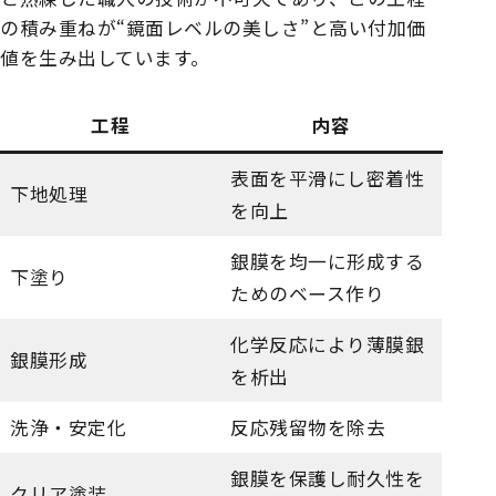
の積み重ねが“鏡面レベルの美しさ”と高い付加価
値を生み出しています。
工程
内容
表面を平滑にし密着性
下地処理
を向上
銀膜を均一に形成する
下塗り
ためのベース作り
化学反応により薄膜銀
銀膜形成
を析出
洗浄・安定化
反応残留物を除去
銀膜を保護し耐久性を
クリア塗装